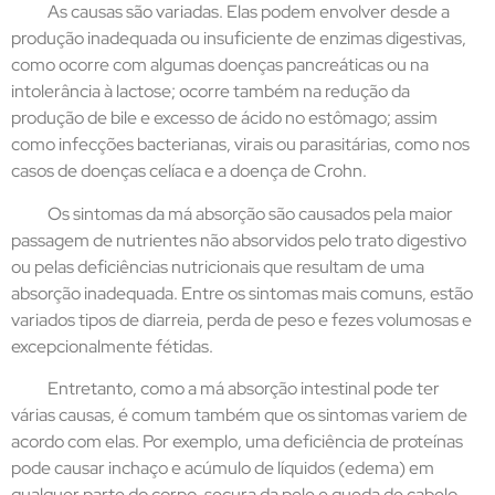
As causas são variadas. Elas podem envolver desde a
produção inadequada ou insuficiente de enzimas digestivas,
como ocorre com algumas doenças pancreáticas ou na
intolerância à lactose; ocorre também na redução da
produção de bile e excesso de ácido no estômago; assim
como infecções bacterianas, virais ou parasitárias, como nos
casos de doenças celíaca e a doença de Crohn.
Os sintomas da má absorção são causados pela maior
passagem de nutrientes não absorvidos pelo trato digestivo
ou pelas deficiências nutricionais que resultam de uma
absorção inadequada. Entre os sintomas mais comuns, estão
variados tipos de diarreia, perda de peso e fezes volumosas e
excepcionalmente fétidas.
Entretanto, como a má absorção intestinal pode ter
várias causas, é comum também que os sintomas variem de
acordo com elas. Por exemplo, uma deficiência de proteínas
pode causar inchaço e acúmulo de líquidos (edema) em
qualquer parte do corpo, secura da pele e queda de cabelo.