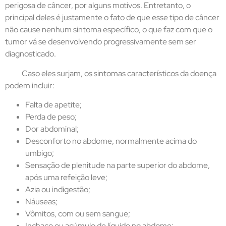
perigosa de câncer, por alguns motivos. Entretanto, o
principal deles é justamente o fato de que esse tipo de câncer
não cause nenhum sintoma específico, o que faz com que o
tumor vá se desenvolvendo progressivamente sem ser
diagnosticado.
Caso eles surjam, os sintomas característicos da doença
podem incluir:
Falta de apetite;
Perda de peso;
Dor abdominal;
Desconforto no abdome, normalmente acima do
umbigo;
Sensação de plenitude na parte superior do abdome,
após uma refeição leve;
Azia ou indigestão;
Náuseas;
Vômitos, com ou sem sangue;
Inchaço ou acúmulo de líquido no abdome;