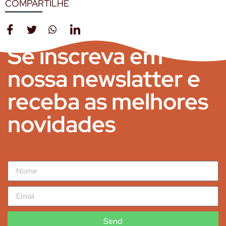
COMPARTILHE
Se inscreva em
nossa newslatter e
receba as melhores
novidades
Send