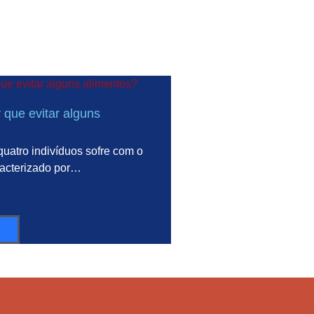
 que evitar alguns
uatro indivíduos sofre com o
racterizado por…