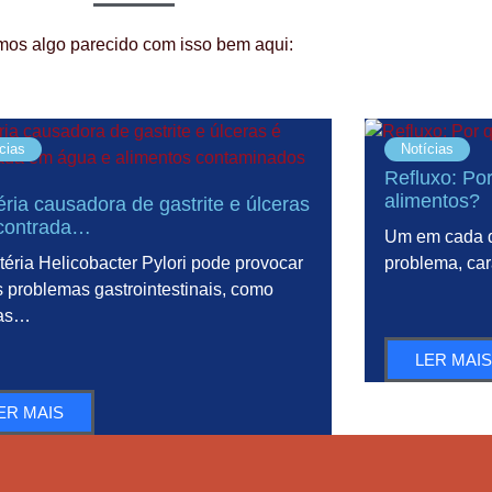
mos algo parecido com isso bem aqui:
cias
Notícias
Refluxo: Por
alimentos?
éria causadora de gastrite e úlceras
contrada…
Um em cada q
téria Helicobacter Pylori pode provocar
problema, ca
s problemas gastrointestinais, como
ras…
LER MAIS
ER MAIS