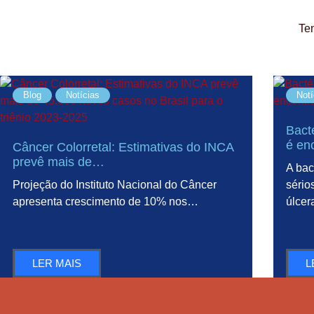
Te
Blog
Notícias
Notí
Bact
é en
Câncer Colorretal: Estimativas do INCA
prevê mais de…
A bac
Projeção do Instituto Nacional do Câncer
sério
apresenta crescimento de 10% nos…
úlce
LER MAIS
L