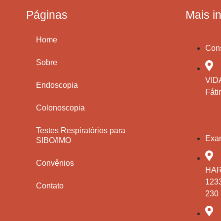
Páginas
Mais i
Home
Cons
Sobre
VIDA
Endoscopia
Fáti
Colonoscopia
Testes Respiratórios para
Exa
SIBO/IMO
Convênios
HAR
1233
Contato
230