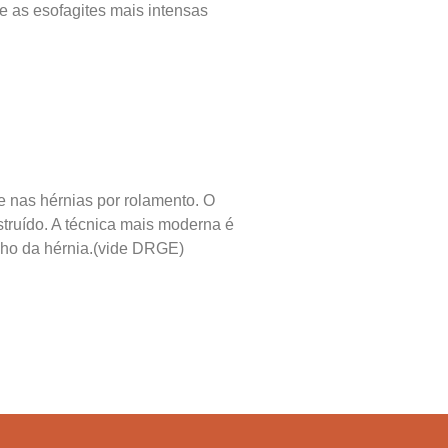
ue as esofagites mais intensas
e nas hérnias por rolamento. O
struído. A técnica mais moderna é
nho da hérnia.(vide DRGE)