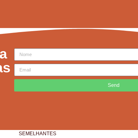
a
as
Send
SEMELHANTES