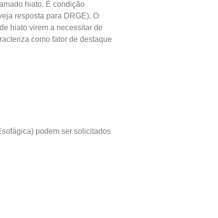
chamado hiato. É condição
(veja resposta para DRGE). O
e hiato virem a necessitar de
aracteriza como fator de destaque
Esofágica) podem ser solicitados