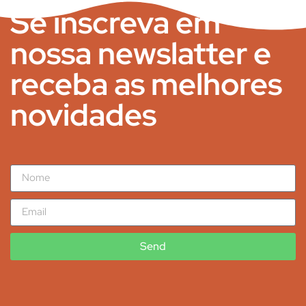
Se inscreva em
nossa newslatter e
receba as melhores
novidades
Send