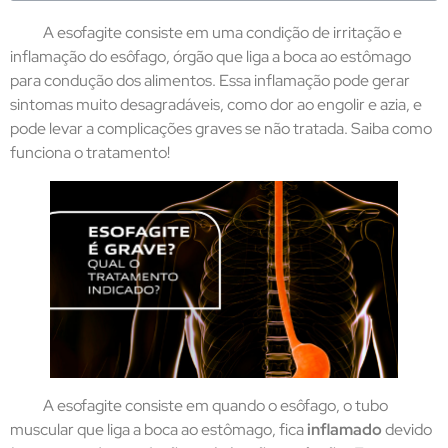
A esofagite consiste em uma condição de irritação e
inflamação do esôfago, órgão que liga a boca ao estômago
para condução dos alimentos. Essa inflamação pode gerar
sintomas muito desagradáveis, como dor ao engolir e azia, e
pode levar a complicações graves se não tratada. Saiba como
funciona o tratamento!
A esofagite consiste em quando o esôfago, o tubo
muscular que liga a boca ao estômago, fica
inflamado
devido