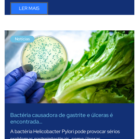
LER MAIS
Notícias
Bactéria causadora de gastrite e úlceras é
encontrada…
A bactéria Helicobacter Pylori pode provocar sérios
problemas gastrointestinais, como úlceras…