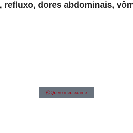
, refluxo, dores abdominais, vô
Quero meu exame