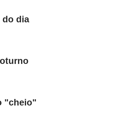
 do dia
noturno
 "cheio"